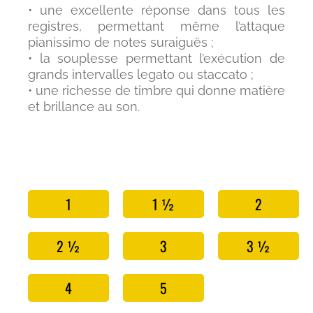
• une excellente réponse dans tous les
registres, permettant même l’attaque
pianissimo de notes suraiguës ;
• la souplesse permettant l’exécution de
grands intervalles legato ou staccato ;
• une richesse de timbre qui donne matière
et brillance au son.
1
1 ½
2
2 ½
3
3 ½
4
5