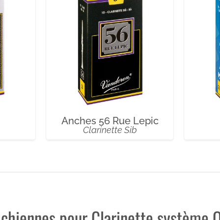
Anches 56 Rue Lepic
2
Clarinette Sib
ichiennes pour Clarinette système 