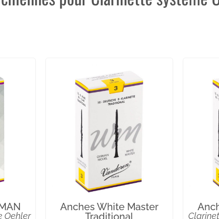
RMAN
Anches White Master
Anch
e Oehler
Traditional
Clarine