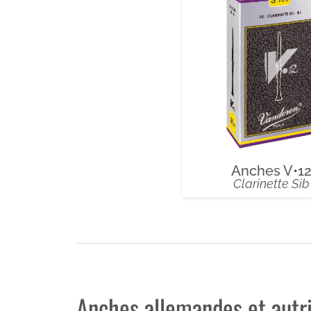
Anches V•1
Clarinette Sib
Anches allemandes et autr