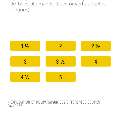
de becs allemands (becs ouverts à tables
longues).
1 ½
2
2 ½
3
3 ½
4
4 ½
5
> EXPLICATION ET COMPARAISON DES DIFFÉRENTES COUPES
D'ANCHES