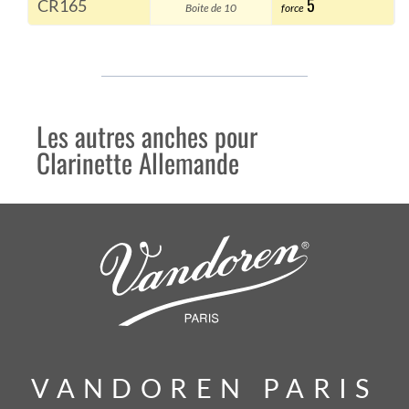
5
CR165
Boite de 10
force
Les autres anches pour
Clarinette Allemande
VANDOREN PARIS
VANDOREN PARIS