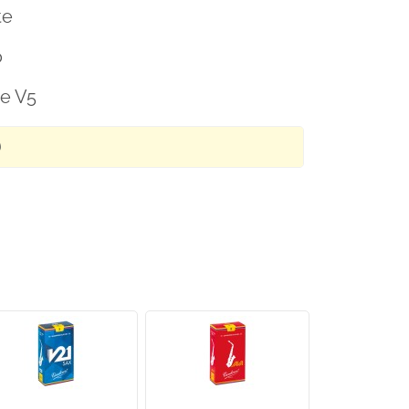
te
o
e V5
)