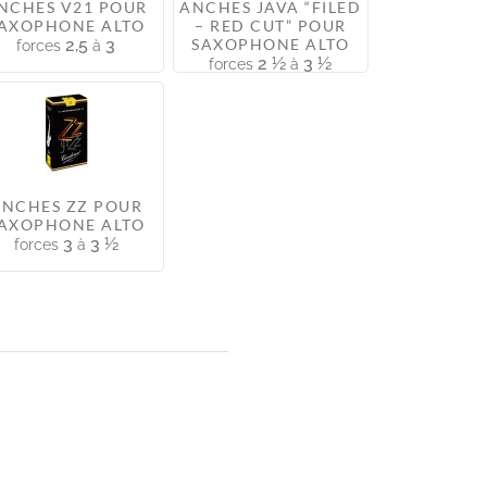
NCHES V21 POUR
ANCHES JAVA “FILED
AXOPHONE ALTO
– RED CUT” POUR
2,5
3
SAXOPHONE ALTO
forces
à
2 ½
3 ½
forces
à
ANCHES ZZ POUR
AXOPHONE ALTO
3
3 ½
forces
à