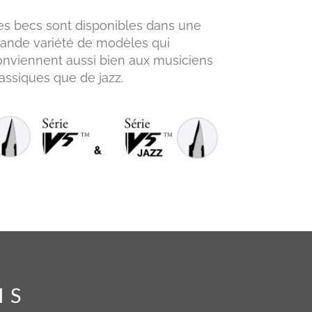
es becs sont disponibles dans une
rande variété de modèles qui
onviennent aussi bien aux musiciens
lassiques que de jazz.
IS
IS