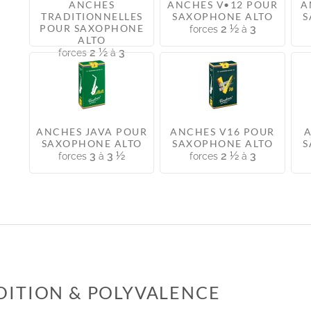
ANCHES
ANCHES V•12 POUR
A
TRADITIONNELLES
SAXOPHONE ALTO
S
POUR SAXOPHONE
2 ½
3
forces
à
ALTO
2 ½
3
forces
à
ANCHES JAVA POUR
ANCHES V16 POUR
SAXOPHONE ALTO
SAXOPHONE ALTO
S
3
3 ½
2 ½
3
forces
à
forces
à
ADITION & POLYVALENCE