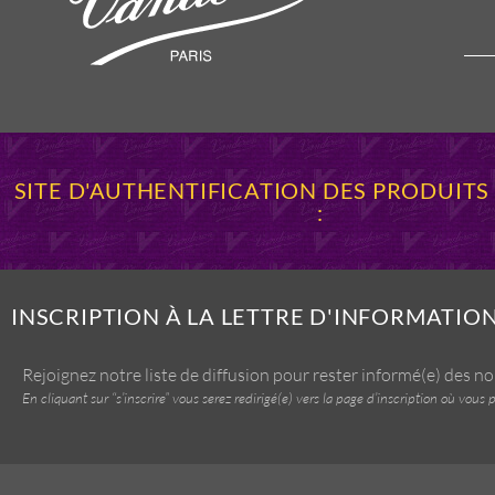
SITE D'AUTHENTIFICATION DES PRODUIT
:
INSCRIPTION À LA LETTRE D'INFORMATIO
Rejoignez notre liste de diffusion pour rester informé(e) des n
En cliquant sur “s’inscrire” vous serez redirigé(e) vers la page d’inscription où vo