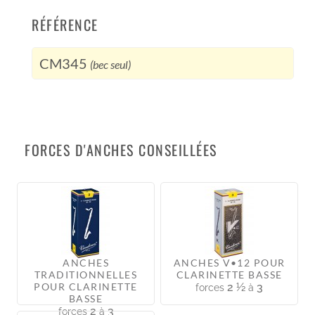
RÉFÉRENCE
CM345
(bec seul)
FORCES D'ANCHES CONSEILLÉES
ANCHES
ANCHES V•12 POUR
TRADITIONNELLES
CLARINETTE BASSE
POUR CLARINETTE
2 ½
3
forces
à
BASSE
2
3
forces
à