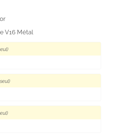
or
e V16 Métal
seul)
seul)
eul)