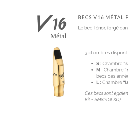
BECS V16 MÉTAL
Le bec Ténor, forgé dans
Métal
3 chambres disponi
S :
Chambre
“s
M :
Chambre
“
becs des année
L :
Chambre
“l
Ces becs sont égaleme
Kit = SM821GLKO)