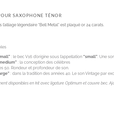
 POUR SAXOPHONE TÉNOR
 l’alliage légendaire “Bell Metal” est plaqué or 24 carats.
bles
mall”
: le bec V16 d’origine sous l’appellation
“small”
. Une so
medium”
: la conception des célèbres
s 50. Rondeur et profondeur de son.
arge”
: dans la tradition des années 40. Le son Vintage par exc
nt disponibles en kit avec ligature Optimum et couvre bec. Ajou