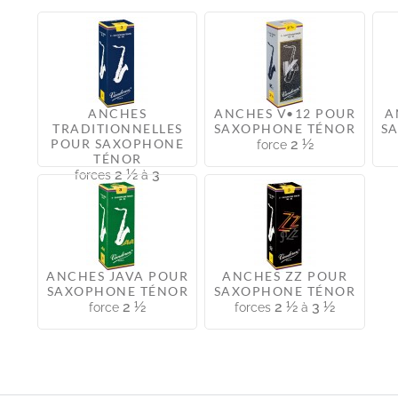
ANCHES
ANCHES V•12 POUR
A
TRADITIONNELLES
SAXOPHONE TÉNOR
S
POUR SAXOPHONE
2 ½
force
TÉNOR
2 ½
3
forces
à
ANCHES JAVA POUR
ANCHES ZZ POUR
SAXOPHONE TÉNOR
SAXOPHONE TÉNOR
2 ½
2 ½
3 ½
force
forces
à