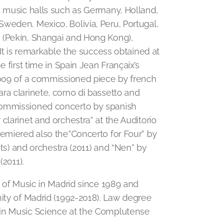
d music halls such as Germany, Holland,
weden, Mexico, Bolivia, Peru, Portugal,
 (Pekín, Shangai and Hong Kong),
 It is remarkable the success obtained at
 first time in Spain Jean Françaix’s
2009 of a commissioned piece by french
ra clarinete, corno di bassetto and
commissioned concerto by spanish
clarinet and orchestra” at the Auditorio
remiered also the”Concerto for Four” by
ets) and orchestra (2011) and “Nen” by
(2011).
y of Music in Madrid since 1989 and
nity of Madrid (1992-2018). Law degree
 in Music Science at the Complutense