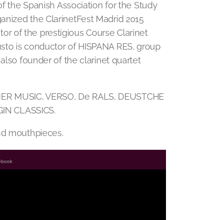
of the Spanish Association for the Study
anized the ClarinetFest Madrid 2015
ector of the prestigious Course Clarinet
sto is conductor of HISPANA RES, group
also founder of the clarinet quartet
RNER MUSIC, VERSO, De RALS, DEUSTCHE
IN CLASSICS.
and mouthpieces.