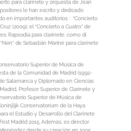
ierto para clarinete y orquesta de Jean
positores le han escrito y dedicado
o en importantes auditorios : “Concierto
Cruz (2009); el “Concierto a Cuatro” de
res: Rapsodia para clarinete, corno di
 “Nen” de Sebastián Mariné para clarinete
Conservatorio Superior de Música de
uesta de la Comunidad de Madrid (1992-
d de Salamanca y Diplomado en Ciencias
adrid, Profesor Superior de Clarinete y
onservatorio Superior de Música de
Koninjlijk Conservatorium de la Haya
ra el Estudio y Desarrollo del Clarinete
Fest Madrid 2015. Además, es director
án Menéndez desde su creación en 1995.