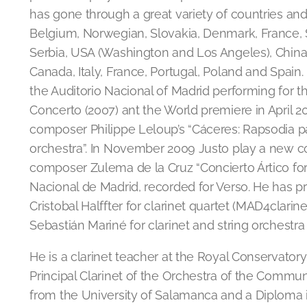
has gone through a great variety of countries an
Belgium, Norwegian, Slovakia, Denmark, France, S
Serbia, USA (Washington and Los Angeles), China
Canada, Italy, France, Portugal, Poland and Spain.
the Auditorio Nacional of Madrid performing for the
Concerto (2007) ant the World premiere in April 
composer Philippe Leloup’s “Cáceres: Rapsodia pa
orchestra”. In November 2009 Justo play a new 
composer Zulema de la Cruz “Concierto Ártico for 
Nacional de Madrid, recorded for Verso. He has p
Cristobal Halffter for clarinet quartet (MAD4clarin
Sebastián Mariné for clarinet and string orchestra 
He is a clarinet teacher at the Royal Conservator
Principal Clarinet of the Orchestra of the Commu
from the University of Salamanca and a Diploma