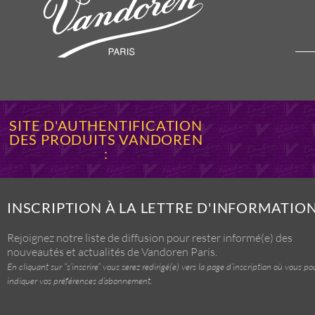
SITE D'AUTHENTIFICATION
DES PRODUITS VANDOREN
:
INSCRIPTION À LA LETTRE D'INFORMATIO
Rejoignez notre liste de diffusion pour rester informé(e) des
nouveautés et actualités de Vandoren Paris.
En cliquant sur “s’inscrire” vous serez redirigé(e) vers la page d’inscription où vous po
indiquer vos préférences d’abonnement.