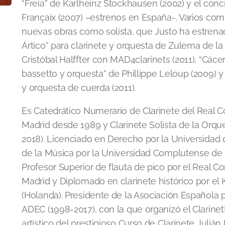
“Freia” de Karlheinz Stockhausen (2002) y el conc
Françaix (2007) –estrenos en España-. Varios com
nuevas obras como solista, que Justo ha estrenad
Ártico” para clarinete y orquesta de Zulema de la 
Cristóbal Halffter con MAD4clarinets (2011), “Cáce
bassetto y orquesta” de Phillippe Leloup (2009) y
y orquesta de cuerda (2011).
Es Catedrático Numerario de Clarinete del Real 
Madrid desde 1989 y Clarinete Solista de la Orq
2018). Licenciado en Derecho por la Universida
de la Música por la Universidad Complutense de M
Profesor Superior de flauta de pico por el Real C
Madrid y Diplomado en clarinete histórico por el 
(Holanda). Presidente de la Asociación Española pa
ADEC (1998-2017), con la que organizó el Clarinet
artístico del prestigioso Curso de Clarinete Juli