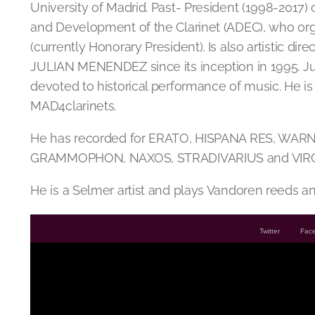
University of Madrid. Past- President (1998-2017) 
and Development of the Clarinet (ADEC), who org
(currently Honorary President). Is also artistic dir
JULIAN MENENDEZ since its inception in 1995. Ju
devoted to historical performance of music. He is 
MAD4clarinets.
He has recorded for ERATO, HISPANA RES, WA
GRAMMOPHON, NAXOS, STRADIVARIUS and VIRG
He is a Selmer artist and plays Vandoren reeds 