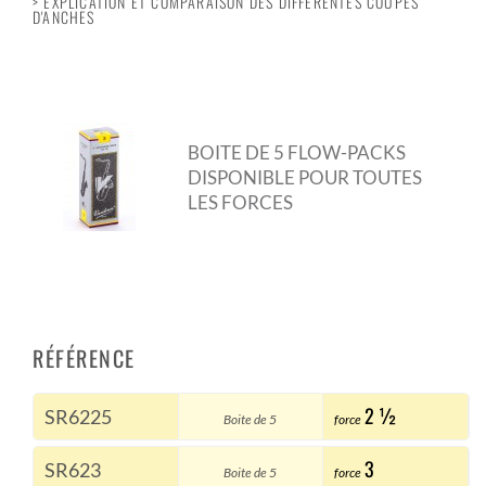
> EXPLICATION ET COMPARAISON DES DIFFÉRENTES COUPES
D'ANCHES
BOITE DE 5 FLOW-PACKS
DISPONIBLE POUR TOUTES
LES FORCES
RÉFÉRENCE
2 ½
SR6225
Boite de 5
force
3
SR623
Boite de 5
force