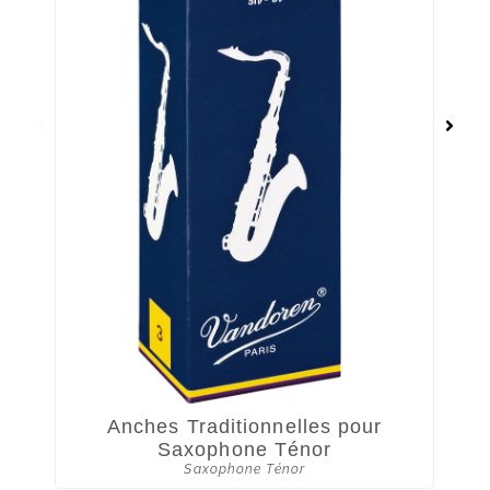
Anches Traditionnelles pour
Saxophone Ténor
An
Saxophone Ténor