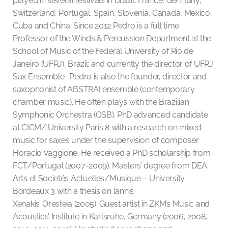
played in several festivals in Brazil, France, Germany,
Switzerland, Portugal, Spain, Slovenia, Canada, Mexico,
Cuba and China. Since 2012 Pedro is a full time
Professor of the Winds & Percussion Department at the
School of Music of the Federal University of Rio de
Janeiro (UFRJ), Brazil; and currently the director of UFRJ
Sax Ensemble. Pedro is also the founder, director and
saxophonist of ABSTRAI ensemble (contemporary
chamber music). He often plays with the Brazilian
Symphonic Orchestra (OSB). PhD advanced candidate
at CICM/ University Paris 8 with a research on mixed
music for saxes under the supervision of composer
Horacio Vaggione. He received a PhD scholarship from
FCT/Portugal (2007-2009). Masters’ degree from DEA
Arts et Societés Actuelles/Musique – University
Bordeaux 3 with a thesis on Iannis
Xenakis’ Oresteia (2005). Guest artist in ZKM’s Music and
Acoustics’ Institute in Karlsruhe, Germany (2006, 2008,