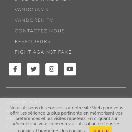
VANDOJAMS
VANDOREN TV
CONTACTEZ-NOUS
REVENDEURS
FIGHT AGAINST FAKE
VANDOREN PARIS
Nous utilisons des cookies sur notre site Web pour vous
© 2026 VANDOREN.FR
offrir l'expérience la plus pertinente en mémorisant vos
préférences et les visites répétées. En cliquant sur
MENTIONS LÉGALES
«Accepter», vous consentez à l'utilisation de tous les
POLITIQUE DE CONFIDENTIALITÉ
cookies.
Paramètres des cookies
REJETER