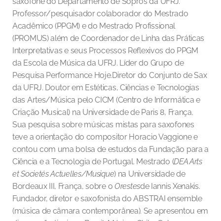
saxofone do Departamento de Sopros da UFRJ.
Professor/pesquisador colaborador do Mestrado
Acadêmico (PPGM) e do Mestrado Profissional
(PROMUS) além de Coordenador de Linha das Práticas
Interpretativas e seus Processos Reflexivos do PPGM
da Escola de Música da UFRJ. Líder do Grupo de
Pesquisa Performance Hoje.Diretor do Conjunto de Sax
da UFRJ. Doutor em Estéticas, Ciências e Tecnologias
das Artes/Música pelo CICM (Centro de Informática e
Criação Musical) na Universidade de Paris 8, França.
Sua pesquisa sobre músicas mistas para saxofones
teve a orientação do compositor Horacio Vaggione e
contou com uma bolsa de estudos da Fundação para a
Ciência e a Tecnologia de Portugal. Mestrado (
DEA Arts
et Societés Actuelles/Musique
) na Universidade de
Bordeaux III, França, sobre o
Orestes
de Iannis Xenakis.
Fundador, diretor e saxofonista do ABSTRAI ensemble
(música de câmara contemporânea). Se apresentou em