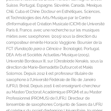
Suisse, Portugal, Espagne, Slovénie, Canada, Mexique,
Chili, Cuba et Chine. Docteur en Esthétiques, Sciences,
et Technologies des Arts/Musique par le Centre
d’Informatique et Création Musicale (CICM) de Université
Paris 8, France, avec une recherche sur les musiques
mixtes avec saxophones (2015) sous la direction du
compositeur émérite Horacio Vaggione. Boursier de la
FCT (
Fundação para a Ciência e Tecnologia
), Portugal.
DEA Arts et Sociétés Actuelles/Musique (2005),
Université Bordeaux III, sur l’
Oresteia
de Xenakis, sous la
direction de Marie-Bernadette Dufourcet et Makis
Solomos. Depuis 2012 il est professeur titulaire de
saxophone à l’Université Fédérale de Rio de Janeiro
(UFRJ), Brésil. Depuis 2016 il est enseignant-chercheur
au Master/Doctorat Académique (PPGM) et au Master
Professionnel (PROMUS) de l’UFRJ. Directeur de
l’ensemble de saxophones Conjunto de Saxes da UFRJ
et créateur du projet d’extension Universitaire Journées