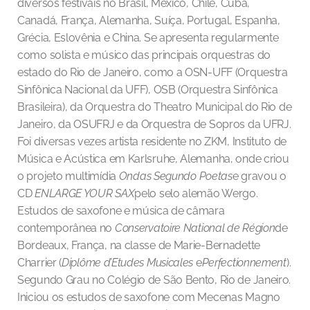
diversos festivais no Brasil, México, Chile, Cuba,
Canadá, França, Alemanha, Suíça, Portugal, Espanha,
Grécia, Eslovênia e China. Se apresenta regularmente
como solista e músico das principais orquestras do
estado do Rio de Janeiro, como a OSN-UFF (Orquestra
Sinfônica Nacional da UFF), OSB (Orquestra Sinfônica
Brasileira), da Orquestra do Theatro Municipal do Rio de
Janeiro, da OSUFRJ e da Orquestra de Sopros da UFRJ.
Foi diversas vezes artista residente no ZKM, Instituto de
Música e Acústica em Karlsruhe, Alemanha, onde criou
o projeto multimídia
Ondas Segundo Poetas
e gravou o
CD
ENLARGE YOUR SAX
pelo selo alemão Wergo.
Estudos de saxofone e música de câmara
contemporânea no
Conservatoire National de Région
de
Bordeaux, França, na classe de Marie-Bernadette
Charrier (
Diplôme d’Etudes Musicales
e
Perfectionnement
).
Segundo Grau no Colégio de São Bento, Rio de Janeiro.
Iniciou os estudos de saxofone com Mecenas Magno