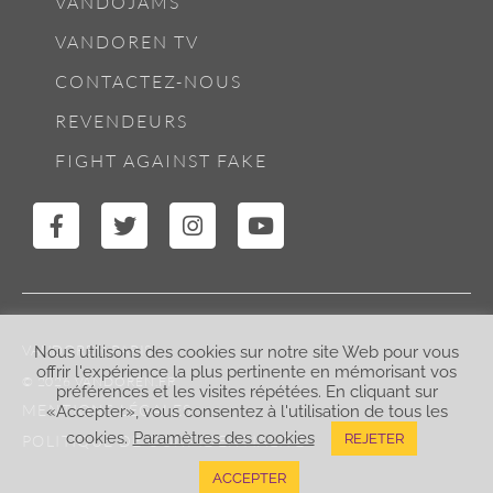
VANDOJAMS
VANDOREN TV
CONTACTEZ-NOUS
REVENDEURS
FIGHT AGAINST FAKE
VANDOREN PARIS
Nous utilisons des cookies sur notre site Web pour vous
offrir l'expérience la plus pertinente en mémorisant vos
© 2026 VANDOREN.FR
préférences et les visites répétées. En cliquant sur
MENTIONS LÉGALES
«Accepter», vous consentez à l'utilisation de tous les
cookies.
Paramètres des cookies
REJETER
POLITIQUE DE CONFIDENTIALITÉ
ACCEPTER