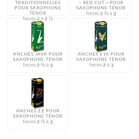
TRADITIONNELLES
– RED CUT » POUR
POUR SAXOPHONE
SAXOPHONE TÉNOR
TÉNOR
2 ½
3
forces
à
2
2 ½
forces
à
ANCHES JAVA POUR
ANCHES V16 POUR
SAXOPHONE TÉNOR
SAXOPHONE TÉNOR
2 ½
3
2
3
forces
à
forces
à
ANCHES ZZ POUR
SAXOPHONE TÉNOR
2 ½
3
forces
à