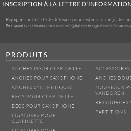
INSCRIPTION À LA LETTRE D'INFORMATIO
Rejoignez notre liste de diffusion pour rester informé(e) des n
En cliquant sur « s’inscrire » vous serez redirigé(e) vers la page d’inscription où 
PRODUITS
ANCHES POUR CLARINETTE
ACCESSOIRES
ANCHES POUR SAXOPHONE
ANCHES DOU
ANCHES SYNTHÉTIQUES
NOUVEAUX P
VANDOREN
BECS POUR CLARINETTE
RESSOURCES
BECS POUR SAXOPHONE
PARTITIONS
LIGATURES POUR
CLARINETTE
LIGATURES POUR