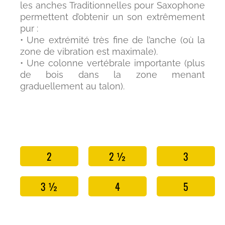
les anches Traditionnelles pour Saxophone
permettent d’obtenir un son extrêmement
pur :
• Une extrémité très fine de l’anche (où la
zone de vibration est maximale).
• Une colonne vertébrale importante (plus
de bois dans la zone menant
graduellement au talon).
2
2 ½
3
3 ½
4
5