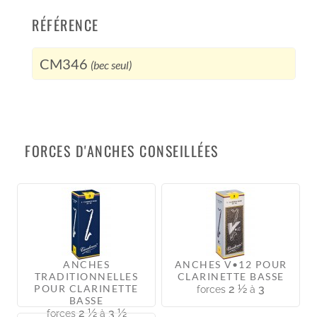
RÉFÉRENCE
CM346
(bec seul)
FORCES D'ANCHES CONSEILLÉES
ANCHES
ANCHES V•12 POUR
TRADITIONNELLES
CLARINETTE BASSE
POUR CLARINETTE
2 ½
3
forces
à
BASSE
2 ½
3 ½
forces
à