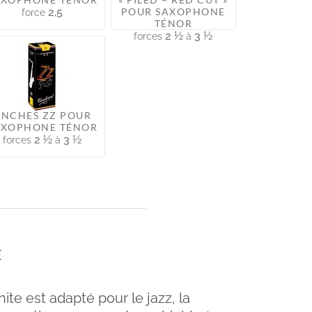
2,5
POUR SAXOPHONE
force
TÉNOR
2 ½
3 ½
forces
à
ANCHES ZZ POUR
AXOPHONE TÉNOR
2 ½
3 ½
forces
à
E
te est adapté pour le jazz, la