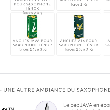
POUR SAXOPHONE
2 ½
force
TÉNOR
2
3
forces
à
ANCHES JAVA POUR
ANCHES V16 POUR
SAXOPHONE TÉNOR
SAXOPHONE TÉNOR
S
2 ½
3 ½
2 ½
3 ½
forces
à
forces
à
 - UNE AUTRE AMBIANCE DU SAXOPHON
Le bec JAVA en éboni