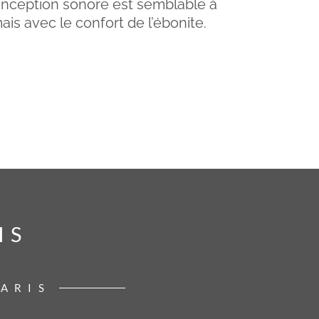
conception sonore est semblable à
ais avec le confort de l’ébonite.
IS
IS
PARIS