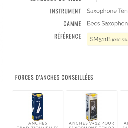
INSTRUMENT
Saxophone Tén
GAMME
Becs Saxophon
RÉFÉRENCE
SM511B
(bec seu
FORCES D'ANCHES CONSEILLÉES
ANCHES
ANCHES V•12 POUR
A
TRADITIONNELLES
SAXOPHONE TÉNOR
S