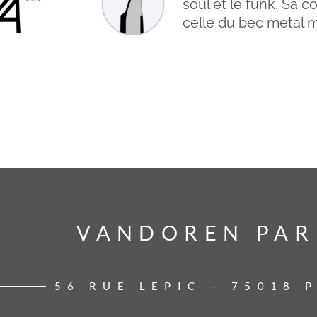
soul et le funk. Sa 
celle du bec métal m
VANDOREN PAR
VANDOREN PAR
56 RUE LEPIC – 75018 