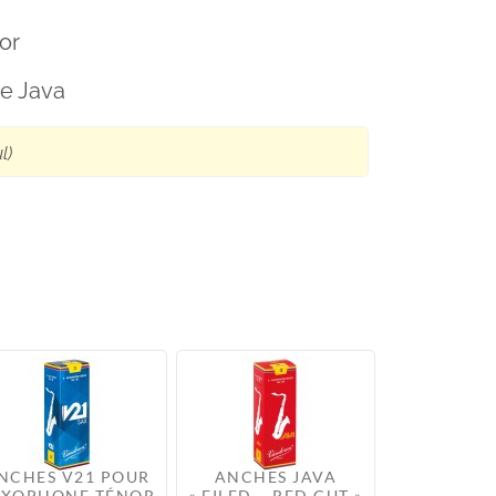
or
e Java
l)
NCHES V21 POUR
ANCHES JAVA
AXOPHONE TÉNOR
« FILED – RED CUT »