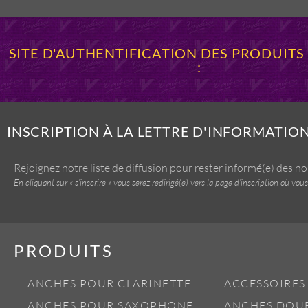
SITE D'AUTHENTIFICATION DES PRODUIT
:
INSCRIPTION À LA LETTRE D'INFORMATIO
Rejoignez notre liste de diffusion pour rester informé(e) des n
En cliquant sur « s’inscrire » vous serez redirigé(e) vers la page d’inscription où 
PRODUITS
ANCHES POUR CLARINETTE
ACCESSOIRES
ANCHES POUR SAXOPHONE
ANCHES DOU