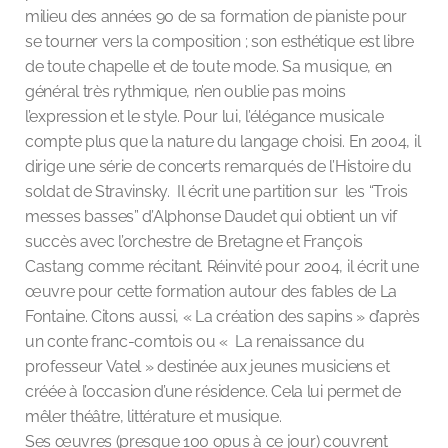
milieu des années 90 de sa formation de pianiste pour
se tourner vers la composition ; son esthétique est libre
de toute chapelle et de toute mode. Sa musique, en
général très rythmique, n’en oublie pas moins
l’expression et le style. Pour lui, l’élégance musicale
compte plus que la nature du langage choisi. En 2004, il
dirige une série de concerts remarqués de l’Histoire du
soldat de Stravinsky. Il écrit une partition sur les “Trois
messes basses” d’Alphonse Daudet qui obtient un vif
succès avec l’orchestre de Bretagne et François
Castang comme récitant. Réinvité pour 2004, il écrit une
œuvre pour cette formation autour des fables de La
Fontaine. Citons aussi, « La création des sapins » d’après
un conte franc-comtois ou « La renaissance du
professeur Vatel » destinée aux jeunes musiciens et
créée à l’occasion d’une résidence. Cela lui permet de
mêler théâtre, littérature et musique.
Ses œuvres (presque 100 opus à ce jour) couvrent