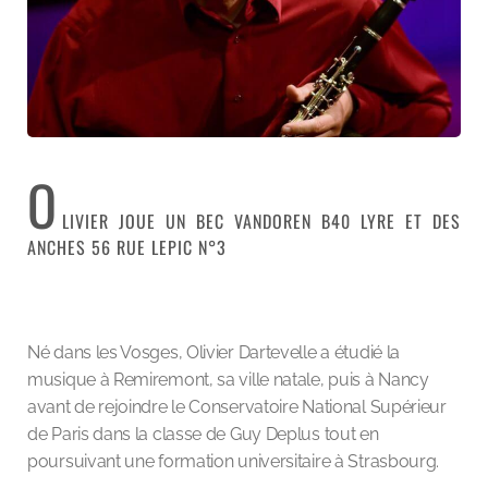
O
LIVIER JOUE UN BEC VANDOREN B40 LYRE ET DES
ANCHES 56 RUE LEPIC N°3
Né dans les Vosges, Olivier Dartevelle a étudié la
musique à Remiremont, sa ville natale, puis à Nancy
avant de rejoindre le Conservatoire National Supérieur
de Paris dans la classe de Guy Deplus tout en
poursuivant une formation universitaire à Strasbourg.