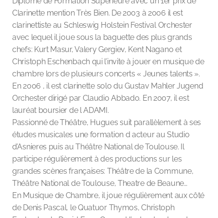
Diplôme de Formation Supérieure avec un 1er prix de
Clarinette mention Très Bien. De 2003 à 2006 il est
clarinettiste au Schleswig Holstein Festival Orchester
avec lequel il joue sous la baguette des plus grands
chefs: Kurt Masur, Valery Gergiev, Kent Nagano et
Christoph Eschenbach qui l’invite à jouer en musique de
chambre lors de plusieurs concerts « Jeunes talents ».
En 2006 , il est clarinette solo du Gustav Mahler Jugend
Orchester dirigé par Claudio Abbado. En 2007, il est
lauréat boursier de l ADAMI.
Passionné de Théâtre, Hugues suit parallèlement à ses
études musicales une formation d acteur au Studio
d’Asnieres puis au Théâtre National de Toulouse. Il
participe régulièrement à des productions sur les
grandes scènes françaises: Théâtre de la Commune,
Théâtre National de Toulouse, Theatre de Beaune…
En Musique de Chambre, il joue régulièrement aux côté
de Denis Pascal, le Quatuor Thymos, Christoph