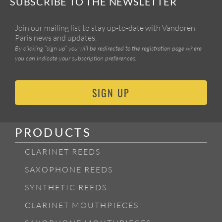
SUBSCRIBE TO THE NEWSLETTER
Join our mailing list to stay up-to-date with Vandoren
Paris news and updates.
By clicking “sign up” you will be redirected to the registration page where
you can indicate your subscription preferences.
SIGN UP
PRODUCTS
CLARINET REEDS
SAXOPHONE REEDS
SYNTHETIC REEDS
CLARINET MOUTHPIECES